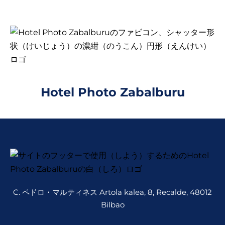
Hotel Photo Zabalburu
C. ペドロ・マルティネス Artola kalea, 8, Recalde, 48012
Bilbao